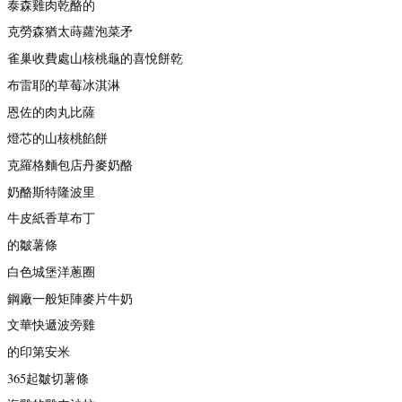
泰森雞肉乾酪的
克勞森猶太蒔蘿泡菜矛
雀巢收費處山核桃龜的喜悅餅乾
布雷耶的草莓冰淇淋
恩佐的肉丸比薩
燈芯的山核桃餡餅
克羅格麵包店丹麥奶酪
奶酪斯特隆波里
牛皮紙香草布丁
的皺薯條
白色城堡洋蔥圈
鋼廠一般矩陣麥片牛奶
文華快遞波旁雞
的印第安米
365起皺切薯條