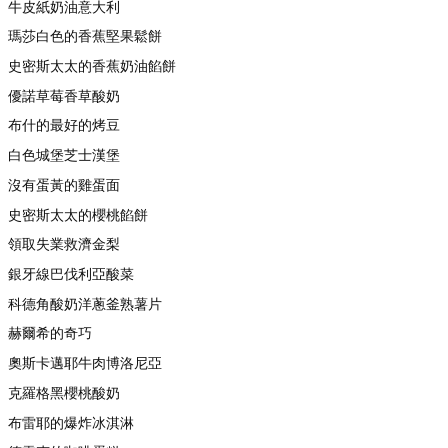
牛皮紙奶油意大利
瑪莎白色的香蕉堅果鬆餅
史密斯太太的香蕉奶油餡餅
優諾草莓香草酸奶
布什的最好的烤豆
白色城堡芝士漢堡
沒有蛋黃的雞蛋面
史密斯太太的櫻桃餡餅
領取失業救濟金梨
銀牙線巴伐利亞酸菜
科德角酸奶洋蔥釜熟薯片
赫爾希的奇巧
奧斯卡邁耶牛肉博洛尼亞
克羅格黑櫻桃酸奶
布雷耶的爆炸冰淇淋