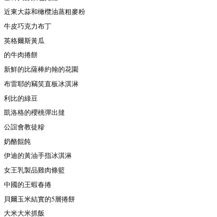
近東大蒜和橄欖油蒸粗麥粉
牛皮巧克力布丁
英格爾斯黃瓜
的牛肉捲餅
新鮮的比薩棒約翰的花園
布雷耶的竊笑直板冰淇淋
利比的綠豆
凱洛格的櫻桃彈出撻
公誼會教徒糝
奶酪餛飩
伊迪的黃油手指冰淇淋
女王乳製品雞肉條籃
中國的王蝦春捲
貝爾玉米結實的5層捲餅
大米大米抓飯