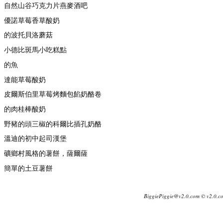
自然山谷巧克力片燕麥酒吧
優諾草莓香草酸奶
的波托貝洛蘑菇
小德比斑馬小吃糕點
的魚
達能草莓酸奶
皮爾斯伯里草莓烤麵包餡奶酪卷
的肉桂棒酸奶
野豬的頭三椒的科爾比插孔奶酪
溫迪的初中起司漢堡
礦鄉村風格的薯餅，薩爾薩
簡單的土豆薯餅
BiggiePiggie@v2.0.com © v2.0.c