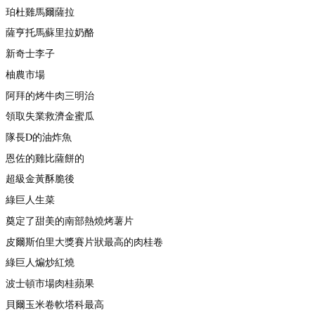
珀杜雞馬爾薩拉
薩亨托馬蘇里拉奶酪
新奇士李子
柚農市場
阿拜的烤牛肉三明治
領取失業救濟金蜜瓜
隊長D的油炸魚
恩佐的雞比薩餅的
超級金黃酥脆後
綠巨人生菜
奠定了甜美的南部熱燒烤薯片
皮爾斯伯里大獎賽片狀最高的肉桂卷
綠巨人煸炒紅燒
波士頓市場肉桂蘋果
貝爾玉米卷軟塔科最高