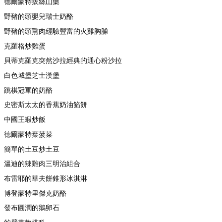
德爾蒙特拔絲山藥
野豬的頭嬰兒瑞士奶酪
野豬的頭熏肉經驗豐富的火雞胸脯
克羅格炒雞蛋
貝蒂克羅克突然沙拉經典的通心粉沙拉
白色城堡芝士漢堡
跳棋冠軍的奶酪
史密斯太太的香蕉奶油餡餅
中國王蝦炒飯
德爾蒙特葉菠菜
簡單的土豆炒土豆
溫迪的辣雞肉三明治組合
布雷耶的華夫餅錐形冰淇淋
博登蒙特里傑克奶酪
發布圓潤的鵝卵石