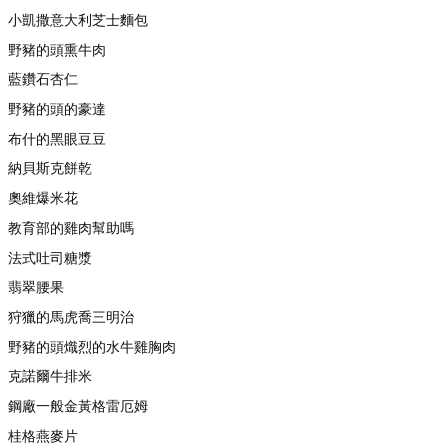
小凱撒意大利芝士麵包
野豬的頭熏牛肉
藍鑽石杏仁
野豬的頭的豪達
布什的黑眼豆豆
納貝斯克餅乾
奧維爆米花
教育部的雞肉幫助嗎
法式吐司糖漿
翡翠腰果
狩獵的馬虎喬三明治
野豬的頭熾烈的水牛雞胸肉
克諾爾牛排米
鋼廠一般金黃格雷厄姆
桂格燕麥片