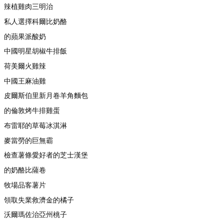
辣植雞肉三明治
私人選擇科爾比奶酪
的蘋果派酸奶
中國明星胡椒牛排飯
荷美爾火雞辣
中國王麻油雞
皮爾斯伯里新月卷羊角麵包
的倫敦烤牛排雞蛋
布雷耶的草莓冰淇淋
麥當勞的巨無霸
檢查薯條愛好者的芝士漢堡
的奶酪比薩卷
牧場品客薯片
領取失業救濟金的橘子
沃爾瑪佐治亞州桃子