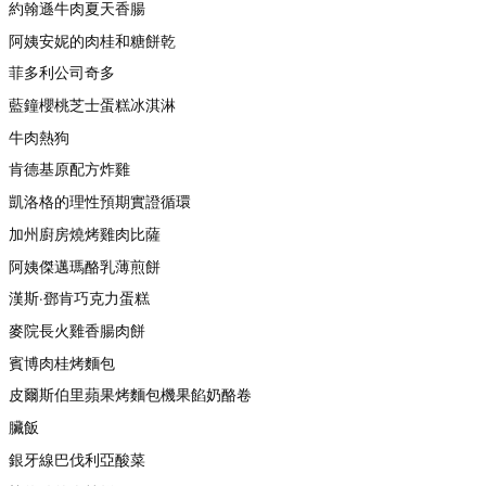
約翰遜牛肉夏天香腸
阿姨安妮的肉桂和糖餅乾
菲多利公司奇多
藍鐘櫻桃芝士蛋糕冰淇淋
牛肉熱狗
肯德基原配方炸雞
凱洛格的理性預期實證循環
加州廚房燒烤雞肉比薩
阿姨傑邁瑪酪乳薄煎餅
漢斯·鄧肯巧克力蛋糕
麥院長火雞香腸肉餅
賓博肉桂烤麵包
皮爾斯伯里蘋果烤麵包機果餡奶酪卷
臟飯
銀牙線巴伐利亞酸菜