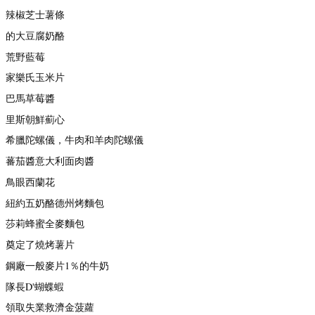
辣椒芝士薯條
的大豆腐奶酪
荒野藍莓
家樂氏玉米片
巴馬草莓醬
里斯朝鮮薊心
希臘陀螺儀，牛肉和羊肉陀螺儀
蕃茄醬意大利面肉醬
鳥眼西蘭花
紐約五奶酪德州烤麵包
莎莉蜂蜜全麥麵包
奠定了燒烤薯片
鋼廠一般麥片1％的牛奶
隊長D'蝴蝶蝦
領取失業救濟金菠蘿