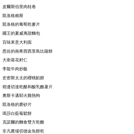
皮爾斯伯里肉桂卷
凱洛格賴斯
凱洛格的葡萄乾麥片
國王的夏威夷甜麵包
百味來意大利面
恩佐的南希西西里島比薩餅
大衛葵花籽仁
李龍牛肉炒飯
史密斯太太的櫻桃餡餅
褶邊切達乾酪和酸乳酪薯片
奧斯卡邁耶火雞熱狗
凱洛格的磨砂片
瑪莎白藍莓鬆餅
克諾爾的麵食雙方乾酪
非凡農場切德金魚餅乾