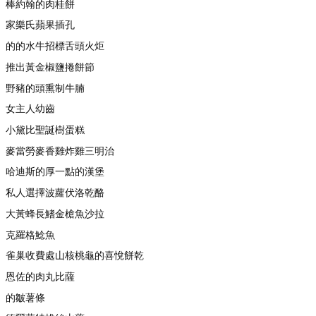
棒約翰的肉桂餅
家樂氏蘋果插孔
的的水牛招標舌頭火炬
推出黃金椒鹽捲餅節
野豬的頭熏制牛腩
女主人幼齒
小黛比聖誕樹蛋糕
麥當勞麥香雞炸雞三明治
哈迪斯的厚一點的漢堡
私人選擇波蘿伏洛乾酪
大黃蜂長鰭金槍魚沙拉
克羅格鯰魚
雀巢收費處山核桃龜的喜悅餅乾
恩佐的肉丸比薩
的皺薯條