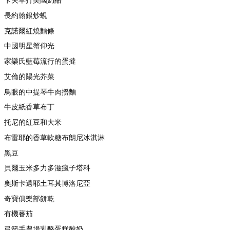
長約翰銀炒蜆
克諾爾紅燒麵條
中國明星蟹仰光
家樂氏藍莓流行的蛋撻
艾倫的陽光芥菜
鳥眼的中提琴牛肉撈麵
牛皮紙香草布丁
托尼的紅豆和大米
布雷耶的香草軟糖布朗尼冰淇淋
黑豆
貝爾玉米多力多滋瘋子塔科
奧斯卡邁耶土耳其博洛尼亞
奇寶俱樂部餅乾
有機蕃茄
弓箭手農場乳酪蛋糕酸奶