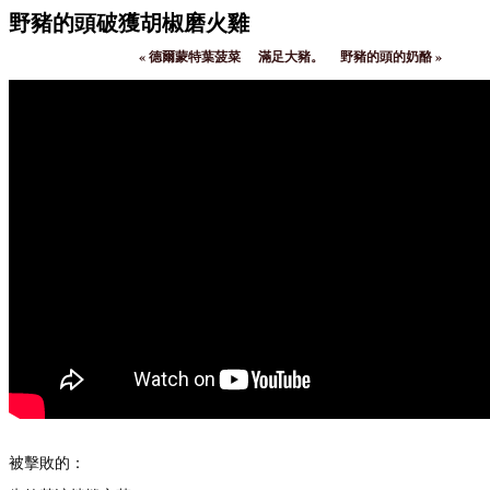
野豬的頭破獲胡椒磨火雞
«
德爾蒙特葉菠菜
滿足大豬。
野豬的頭的奶酪
»
被擊敗的：