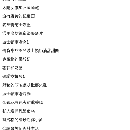
太陽女僕加州葡萄乾
沒有蛋黃的雞蛋面
麥當勞芝士漢堡
通用磨坊蜂蜜堅果麥片
波士頓市場肉餅
鄧肯甜甜圈的波士頓奶油甜甜圈
克羅格芒果酸奶
砲彈和奶酪
優諾樹莓酸奶
野豬的頭破獲胡椒磨火雞
波士頓市場烤雞
金銀花白色火雞熏香腸
私人選擇乳酪蛋糕
凱洛格的磨砂迷你小麥
公誼會教徒肉桂生活