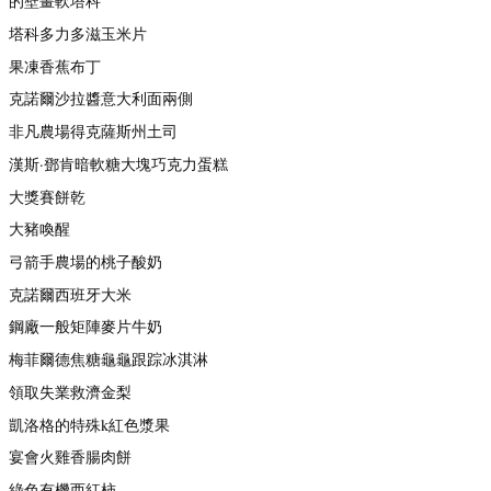
的壁畫軟塔科
塔科多力多滋玉米片
果凍香蕉布丁
克諾爾沙拉醬意大利面兩側
非凡農場得克薩斯州土司
漢斯·鄧肯暗軟糖大塊巧克力蛋糕
大獎賽餅乾
大豬喚醒
弓箭手農場的桃子酸奶
克諾爾西班牙大米
鋼廠一般矩陣麥片牛奶
梅菲爾德焦糖龜龜跟踪冰淇淋
領取失業救濟金梨
凱洛格的特殊k紅色漿果
宴會火雞香腸肉餅
綠色有機西紅柿