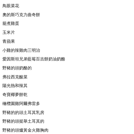
鳥眼菜花
奧的斯巧克力曲奇餅
籠煮雞蛋
玉米片
青蘋果
小雞的辣雞肉三明治
愛因斯坦兄弟藍莓百吉餅奶油奶酪
野豬的頭奶酪的
弗拉西克酸菜
陽光熱和辣其
奇寶椰夢餅乾
橄欖園雞阿爾弗雷多
野豬的的頭土耳其乳房
野豬的頭挺舉土耳其的
野豬的頭爐黃金火雞胸肉