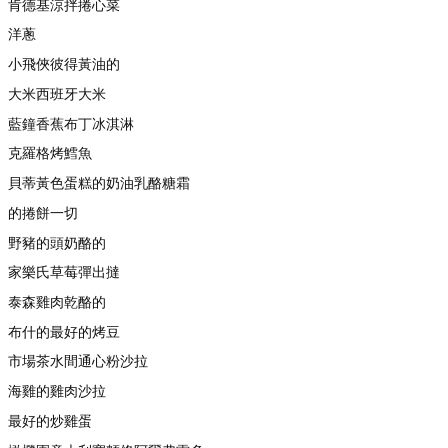
肯德基涼拌捲心菜
洋蔥
小飛俠彼得黃油的
大米西班牙大米
藍鐘香蕉布丁冰淇淋
克羅格烤鱈魚
貝蒂黃色蛋糕的奶油乳酪糖霜
的捲餅一切
野豬的頭奶酪的
家樂氏草莓彈出撻
泰森雞肉乾酪的
布什的最好的烤豆
市場茶水間通心粉沙拉
海雞的雞肉沙拉
最好的炒雞蛋