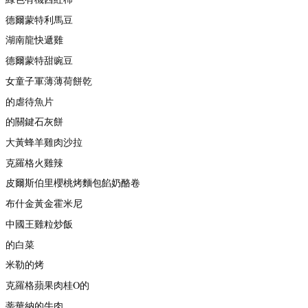
德爾蒙特利馬豆
湖南龍快遞雞
德爾蒙特甜豌豆
女童子軍薄薄荷餅乾
的虐待魚片
的關鍵石灰餅
大黃蜂羊雞肉沙拉
克羅格火雞辣
皮爾斯伯里櫻桃烤麵包餡奶酪卷
布什金黃金霍米尼
中國王雞粒炒飯
的白菜
米勒的烤
克羅格蘋果肉桂O的
蒂華納的牛肉