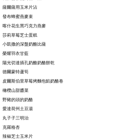
薩爾薩用玉米片沾
發布蜂蜜燕麥束
喀什花生黑巧克力燕麥
莎莉草莓芝士蛋糕
小凱撒的深盤奶酪比薩
榮耀羽衣甘藍
陽光切達插孔奶酪奶酪餅乾
德爾蒙特蘆筍
皮爾斯伯里草莓烤麵包餡奶酪卷
橄欖山甜醬菜
野豬的頭的奶酪
愛達荷州土豆湯
丸子子三明治
克羅格杏
辣椒芝士玉米片