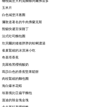
橄欖園意大利寬麵條阿爾弗雷多
玉米片
白色城堡洋蔥圈
彌敦道著名的牛肉弗蘭克斯
熊貓快遞宮保雞丁
法式吐司麵包圈
坎貝爾的矮矮胖胖的蛤蜊濃湯
雀巢緊縮的冰淇淋小吃
奇基塔香蕉
克羅格黑櫻桃酸奶
瑪莎白色的香蕉堅果鬆餅
肉桂緊縮的麵包圈
海白爆米花蝦
埃塞俄比亞扁平麵包
溫迪的辣金塊金塊
卡夫單打美國奶酪