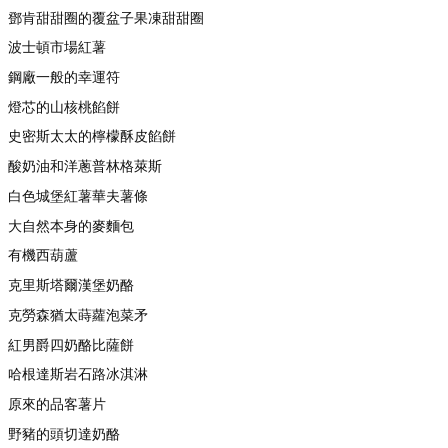
鄧肯甜甜圈的覆盆子果凍甜甜圈
波士頓市場紅薯
鋼廠一般的幸運符
燈芯的山核桃餡餅
史密斯太太的檸檬酥皮餡餅
酸奶油和洋蔥普林格萊斯
白色城堡紅薯華夫薯條
大自然本身的麥麵包
有機西葫蘆
克里斯塔爾漢堡奶酪
克勞森猶太蒔蘿泡菜矛
紅男爵四奶酪比薩餅
哈根達斯岩石路冰淇淋
原來的品客薯片
野豬的頭切達奶酪