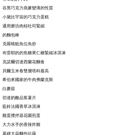
谷黑巧克力燕麥變薄的性質
小黛比宇宙的巧克力蛋糕
通用磨坊肉桂吐司緊縮
的麵包棒
克羅格鯰魚位魚炒
布雷耶的的焦糖果仁糖緊縮冰淇淋
克諾爾切達西蘭花麵食
貝爾玉米卷雙層塔科最高
希伯來國家的牛肉弗蘭克斯
白蘑菇
切達奶酪品客薯片
藍鈴法國香草冰淇淋
雞蛋攪拌器花園煎蛋
大力水手的香辣炸雞
墓碑大蒜麵包比薩