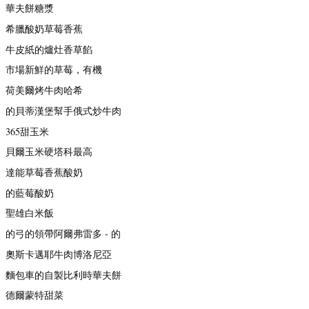
華夫餅糖漿
希臘酸奶草莓香蕉
牛皮紙的爐灶香草餡
市場新鮮的草莓，有機
荷美爾烤牛肉哈希
的貝蒂漢堡幫手俄式炒牛肉
365甜玉米
貝爾玉米硬塔科最高
達能草莓香蕉酸奶
的藍莓酸奶
聖雄白米飯
的弓的領帶阿爾弗雷多 - 的
奧斯卡邁耶牛肉博洛尼亞
麵包車的自製比利時華夫餅
德爾蒙特甜菜