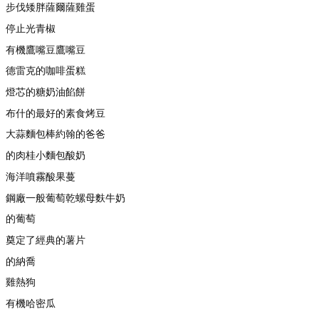
步伐矮胖薩爾薩雞蛋
停止光青椒
有機鷹嘴豆鷹嘴豆
德雷克的咖啡蛋糕
燈芯的糖奶油餡餅
布什的最好的素食烤豆
大蒜麵包棒約翰的爸爸
的肉桂小麵包酸奶
海洋噴霧酸果蔓
鋼廠一般葡萄乾螺母麩牛奶
的葡萄
奠定了經典的薯片
的納喬
雞熱狗
有機哈密瓜