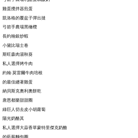
雞蛋攪拌器煎蛋
凱洛格的覆盆子彈出撻
弓箭手農場黑橄欖
長約翰銀炒蝦
小黛比瑞士卷
斯旺森肉湯秋葵
私人選擇烤牛肉
約翰·莫雷爾牛肉培根
的最佳纏著雞蛋
納貝斯克奧利奧餅乾
唐恩都樂甜甜圈
綠巨人切去皮小胡蘿蔔
陽光奶酪其
私人選擇大蒜香草蒙特里傑克奶酪
的藍莓麵包圈