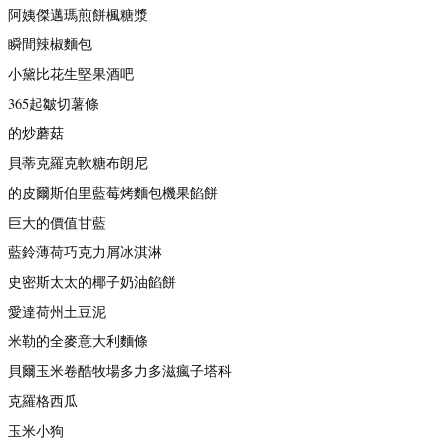
阿姨傑邁瑪煎餅楓糖漿
瞬間辣椒麵包
小黛比花生堅果酒吧
365起皺切薯條
的炒蘑菇
貝蒂克羅克軟糖布朗尼
的皮爾斯伯里藍莓烤麵包機果餡餅
巨大的價值甘藍
藍鈴薄荷巧克力屑冰淇淋
史密斯太太的椰子奶油餡餅
愛達荷州土豆泥
米勒的全麥意大利麵條
貝爾玉米卷酷牧場多力多滋瘋子塔科
克羅格西瓜
玉米小狗