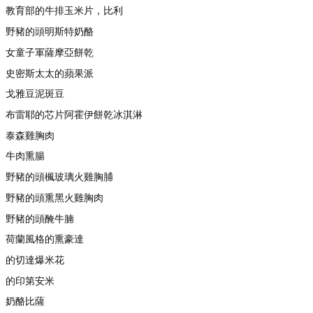
教育部的牛排玉米片，比利
野豬的頭明斯特奶酪
女童子軍薩摩亞餅乾
史密斯太太的蘋果派
戈雅豆泥斑豆
布雷耶的芯片阿霍伊餅乾冰淇淋
泰森雞胸肉
牛肉熏腸
野豬的頭楓玻璃火雞胸脯
野豬的頭熏黑火雞胸肉
野豬的頭醃牛腩
荷蘭風格的熏豪達
的切達爆米花
的印第安米
奶酪比薩